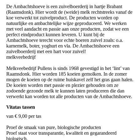
De Ambachtshoeve is een zuivelboerderij in hartje Brabant
(Raamsdonk). Hier wordt de (weide) melk rechtstreeks vanaf de
koe verwerkt tot zuivelproduct. De producten worden op
natuurlijke en ambachtelijke wijze geproduceerd. We werken
met veel aandacht en passie aan onze producten, zodat we een
perfect eindproduct kunnen leveren. U kunt bij de
Ambachtshoeve terecht voor echte boeren zuivel zoals: o.a.
karnemelk, boter, yoghurt en vla. De Ambachtshoeve een
zuivelboerderij met een hart voor zuivel!
melkveebedrijf
Melkveebedrijf Pullens is sinds 1968 gevestigd in het ‘lint’ van
Raamsdonk. Hier worden 185 koeien gemolken. In de zomer
mogen de koeien op de ruime huiskavel zelf het gras gaan halen.
De koeien worden met passie en plezier gehouden om ze
zodoende gezonde melk te kunnen laten produceren die dan
Vitatas tassen
van € 9,00 per tas
Proef de smaak van pure, biologische producten
Proef staat voor transparantie, kwaliteit en gegarandeerd
biologisch.